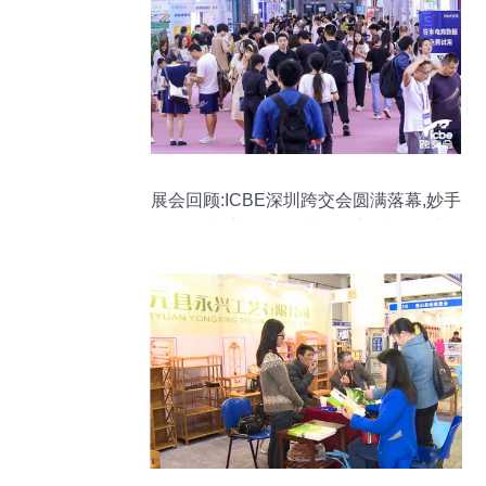
展会回顾:ICBE深圳跨交会圆满落幕,妙手
ERP携手Shopee赋能跨境,助攻旺季!