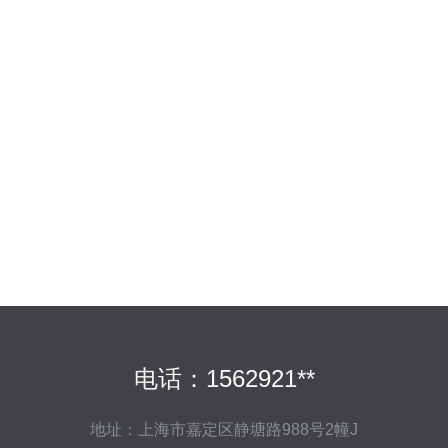
电话：1562921**
地址：上海市嘉定区静塘路988号2幢J