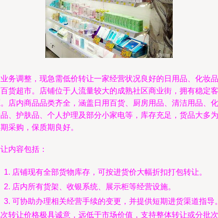
因业务调整，现急需低价转让一家经营状况良好的日用品、化妆
及百货超市。店铺位于人流量较大的成熟社区商业街，拥有稳定
源。店内商品品类齐全，涵盖日用百货、厨房用品、清洁用品、
妆品、护肤品、个人护理及部分小家电等，库存充足，货品大多
近期采购，保质期良好。
转让内容包括：
店铺现有全部货物库存，可按进货价大幅折扣打包转让。
店内所有货架、收银系统、展示柜等经营设施。
可协助办理相关经营手续的变更，并提供短期进货渠道指导
此次转让价格极具诚意，远低于市场价值，支持整体转让或分批