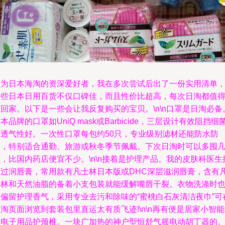
作为日本海淘的资深爱好者，我在多次尝试后出了一份实用清单
这些日本日用百货不仅口碑佳，而且性价比超高，每次日淘都值
回家。以下是一些会让我反复购买的宝贝。\n\n口罩是日淘必备
本品牌的口罩如UniQ mask或Barbicide，三层设计有效阻挡细
且透气性好。一次性口罩每包约50只，专业级别滤材还能防水防
雾，特别适合通勤、旅游或秋冬季节佩戴。下次日淘时可以多囤
，比国内药店便宜不少。\n\n接着是护理产品。我的皮肤科医生
荐过润唇膏，常用款有凡士林日本版或DHC深层滋润唇膏，含有
士林和天然油脂的备着小支包装就能缓解嘴唇干裂。衣物洗涤时
可偏留护理香气，采用专业去污和除味的“蜜桃白石灰清洁夜巾”可
淘页面浏览到套装包里直运太有质飞迹!\n\n再有便是居家小智
的电子用品护颈椎。一块广加热的神户型恒舒气摇电动胡丁器的