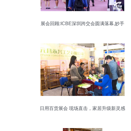
展会回顾:ICBE深圳跨交会圆满落幕,妙手
ERP携手Shopee赋能跨境,助攻旺季!
日用百货展会 现场直击，家居升级新灵感