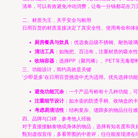
清单，可以有效避免冲动消费，让每一分钱都花在刀
二、材质为王，关乎安全与耐用
日用百货的材质直接决定了其安全性、使用寿命和体
厨房餐具与炊具
：优选食品级不锈钢、耐热玻璃
清洁工具
：如拖把、百洁布，注重材质的吸水性
收纳容器
：选择PP（聚丙烯）、PET等无毒
三、功能设计，简约高效是关键
‘少即是多’在日用百货挑选中尤为适用。优先选择功
避免功能冗余
：一个产品号称有十几种功能，可
注重细节设计
：如水壶的防烫手柄、收纳盒的卡
考虑易清洁性
：结构复杂、缝隙多的物品往往
四、品牌与口碑，参考他人经验
对于直接接触食物或身体的物品，选择有知名度和良
甄别虚假宣传，多看带图的中差评，往往能发现潜在