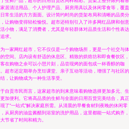
除了生鲜产品，超市的日用百货区同样精彩。货架上整齐陈列着
类家居清洁用品、个人护理产品、厨房用具以及休闲零食等，覆
了日常生活的方方面面。设计简约时尚的货架布局和清晰的品类
区，让购物变得轻松愉悦。超市还特别引入了许多网红品牌和创
生活小物，满足了消费者，尤其是年轻群体对品质生活和个性表
的追求。
作为一家网红超市，它不仅仅是一个购物场所，更是一个社交与
验的空间。店内设有舒适的休息区、精致的烘焙坊和即食餐饮区
顾客在购物之余可以小憩片刻，品尝现烤的面包或一杯香醇的咖
啡。超市还定期举办烹饪课堂、亲子互动等活动，增强了与社区
联结，让购物成为一种生活享受。
对于自贡市民而言，这家超市的到来意味着购物选择更加多元、
活更加便利。它将高品质的生鲜与全面的日用百货完美结合，真
实现了“一站式”解决家庭所需。从清晨的早餐食材到夜晚的休闲零
食，从厨房的油盐酱醋到浴室的洗护用品，这里都能一站式购齐
大大节省了时间和精力。