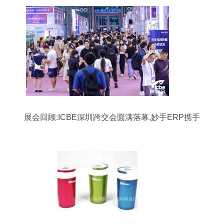
展会回顾:ICBE深圳跨交会圆满落幕,妙手ERP携手
Shopee赋能跨境,助攻旺季!