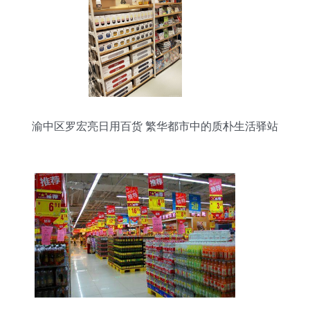
渝中区罗宏亮日用百货 繁华都市中的质朴生活驿站