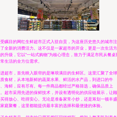
备受瞩目的网红生鲜超市正式入驻自贡，为这座历史悠久的城市
入了全新的消费活力。这不仅是一家超市的开业，更是一次生活
式的升级，它以“一站式购物”为核心理念，致力于满足市民从餐桌
日常生活的全方位需求。
走进超市，首先映入眼帘的是琳琅满目的生鲜区。这里汇聚了全
优质食材，从本地新鲜的蔬菜水果、鲜活的水产品，到进口的牛
排、海鲜，应有尽有。每一件商品都经过严格筛选，确保品质上
乘。超市采用先进的保鲜技术，并设有透明化的供应链展示，让
客买得放心、吃得安心。无论是准备家常小炒，还是筹划一顿丰
的家庭聚餐，这里都能提供最丰富的选择和最便捷的体验。