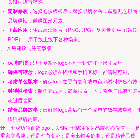
关键词进行筛选。
定制修改
：选择心仪模板后，替换品牌名称，调整配色以符
品牌调性，微调图形元素。
下载应用
：生成高清图片（PNG, JPG）及矢量文件（SVG,
PDF），用于线上线下各种场景。
、 实用建议与注意事项
保持简洁
：过于复杂的logo不利于记忆和小尺寸应用。
确保可缩放
：logo必须在招牌和手机图标上都清晰可辨。
考虑单色版本
：确保logo在黑白复印或单色刺绣时依然有效
独特性检查
：制作完成后，简单搜索一下，避免与现有知名
志过度雷同。
结合品牌故事
：最好的logo背后有一个简单的故事或寓意，
增强品牌内涵。
计一个成功的百货logo，关键在于精准传达品牌核心价值——是
注重家庭温馨，还是时尚潮流；是突出物美价廉，还是精选品质