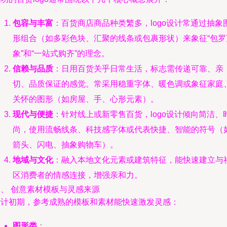
包容与丰富
：百货商店商品种类繁多，logo设计常通过抽象
形组合（如多彩色块、汇聚的线条或包裹形状）来象征“包罗
象”和“一站式购齐”的理念。
信赖与品质
：日用百货关乎日常生活，标志需传递可靠、亲
切、品质保证的感觉。常采用稳重字体、暖色调或象征家庭
关怀的图形（如房屋、手、心形元素）。
现代与便捷
：针对线上或新零售百货，logo设计倾向简洁、
尚，使用流畅线条、科技感字体或代表快捷、智能的符号（
箭头、闪电、抽象购物车）。
地域与文化
：融入本地文化元素或建筑特征，能快速建立与
区消费者的情感连接，增强亲和力。
二、 创意素材模板与灵感来源
设计初期，参考成熟的模板和素材能快速激发灵感：
图形类
：