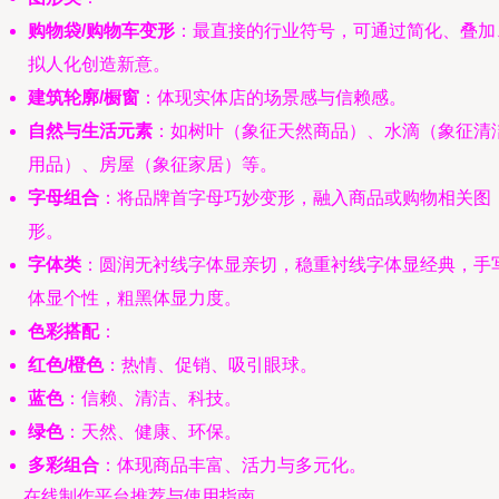
购物袋/购物车变形
：最直接的行业符号，可通过简化、叠加
拟人化创造新意。
建筑轮廓/橱窗
：体现实体店的场景感与信赖感。
自然与生活元素
：如树叶（象征天然商品）、水滴（象征清
用品）、房屋（象征家居）等。
字母组合
：将品牌首字母巧妙变形，融入商品或购物相关图
形。
字体类
：圆润无衬线字体显亲切，稳重衬线字体显经典，手
体显个性，粗黑体显力度。
色彩搭配
：
红色/橙色
：热情、促销、吸引眼球。
蓝色
：信赖、清洁、科技。
绿色
：天然、健康、环保。
多彩组合
：体现商品丰富、活力与多元化。
三、 在线制作平台推荐与使用指南