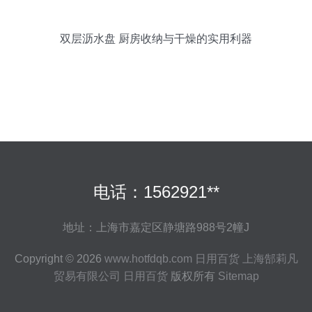
双层沥水盘 厨房收纳与干燥的实用利器
电话：1562921**
地址：上海市嘉定区静塘路988号2幢J
Copyright © 2026
www.hotfdqb.com
日用百货
上海郜莉凡
贸易有限公司
日用百货
版权所有
Sitemap