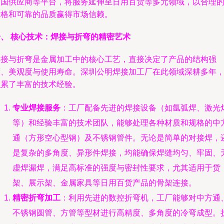
中国供应商等平台，将服务延伸至日用百货等多元领域，以合理
价格和可靠的品质赢得市场信赖。
一、 核心技术：焊接与折弯的精密艺术
焊接与折弯是金属加工中的核心工艺，直接决定了产品的结构强
度、美观度与使用寿命。深圳公明焊接加工厂在此领域深耕多年
积累了丰富的技术经验。
专业焊接服务
：工厂配备先进的焊接设备（如氩弧焊、激光
等）和经验丰富的技术团队，能够处理各种材质和规格的中
通（方形空心型钢）及不锈钢管件。无论是简单的对接焊，
是复杂的多角度、异形件焊接，均能确保焊缝均匀、牢固、
虚焊漏焊，满足高标准的强度与密封性要求，尤其适用于货
架、展示架、金属家具等日用百货产品的骨架连接。
精密折弯加工
：利用先进的数控折弯机，工厂能够对中方通
不锈钢圆管、方管等型材进行高精度、多角度的冷弯成型。