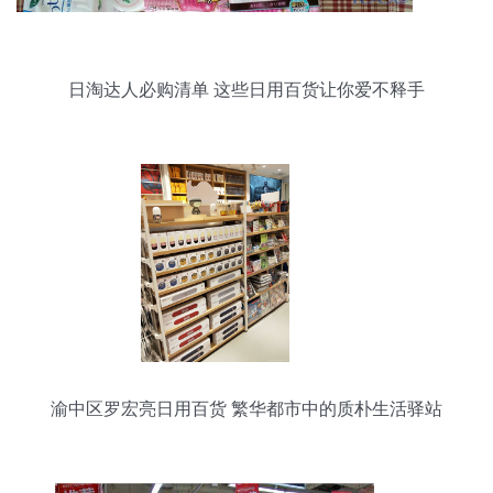
日淘达人必购清单 这些日用百货让你爱不释手
渝中区罗宏亮日用百货 繁华都市中的质朴生活驿站